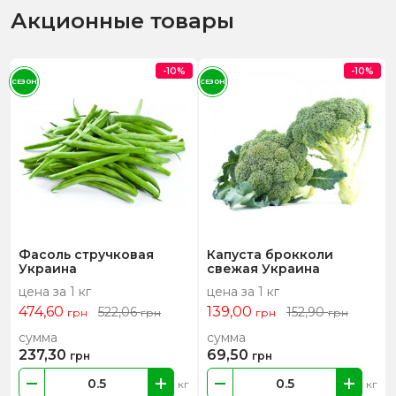
Акционные товары
-10%
-10%
СЕЗОН
СЕЗОН
Фасоль стручковая
Капуста брокколи
Украина
свежая Украина
цена за 1 кг
цена за 1 кг
474,60
139,00
522,06
152,90
грн
грн
грн
грн
сумма
сумма
237,30
69,50
грн
грн
кг
кг