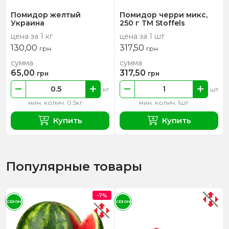
Помидор желтый
Помидор черри микс,
Украина
250 г ТМ Stoffels
цена за 1 кг
цена за 1 шт
130,00
317,50
грн
грн
сумма
сумма
65,00
317,50
грн
грн
кг
шт
мин. колич. 0.5кг
мин. колич. 1шт
Купить
Купить
Популярные товары
-7%
СЕЗОН
СЕЗОН