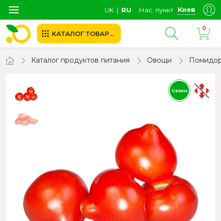
Киев
UK
∣
RU
Нас. пункт
0
КАТАЛОГ ТОВАРОВ
Каталог продуктов питания
Овощи
Помидо
Сезон