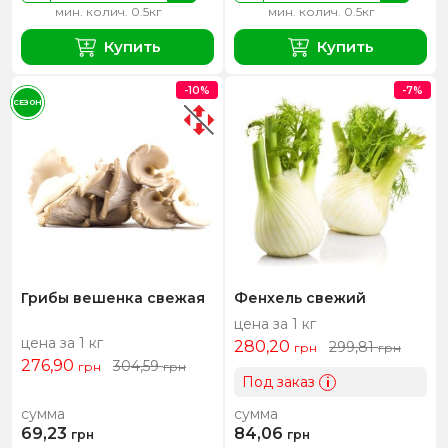
мин. колич. 0.5кг
мин. колич. 0.5кг
Купить
Купить
-10%
-7%
СЕЗОН
Грибы вешенка свежая
Фенхель свежий
цена за 1 кг
цена за 1 кг
280,20
299,81
грн
грн
276,90
304,59
грн
грн
Под заказ
i
сумма
сумма
69,23
84,06
грн
грн