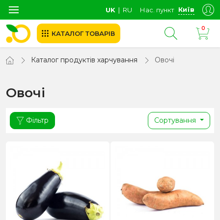
Київ
UK
∣
RU
Нас. пункт
0
КАТАЛОГ ТОВАРІВ
Каталог продуктів харчування
Овочі
Овочі
Фільтр
Сортування