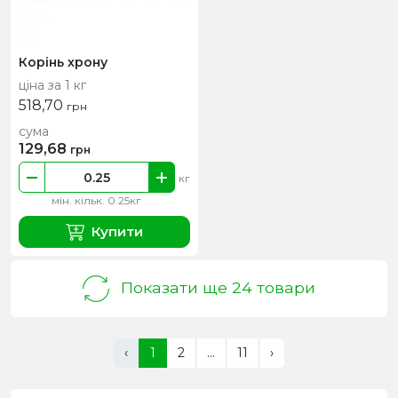
Корінь хрону
ціна за 1 кг
518,70
грн
сума
129,68
грн
кг
мін. кільк. 0.25кг
Купити
Показати ще 24 товари
‹
1
2
...
11
›