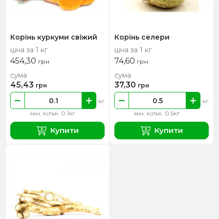
Корінь куркуми свіжий
Корінь селери
ціна за 1 кг
ціна за 1 кг
454,30
74,60
грн
грн
сума
сума
45,43
37,30
грн
грн
кг
кг
мін. кільк. 0.1кг
мін. кільк. 0.5кг
Купити
Купити