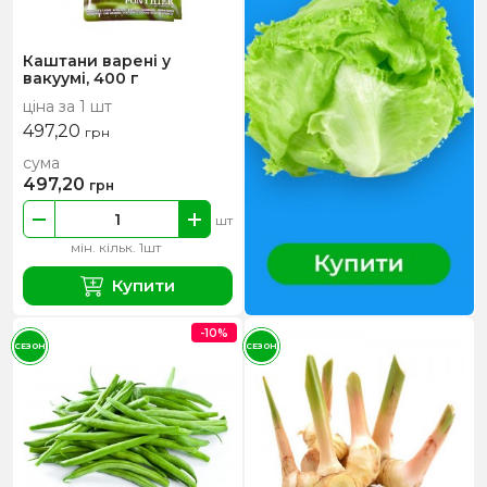
Каштани варені у
вакуумі, 400 г
ціна за 1 шт
497,20
грн
сума
497,20
грн
шт
мін. кільк. 1шт
Купити
-10%
СЕЗОН
СЕЗОН