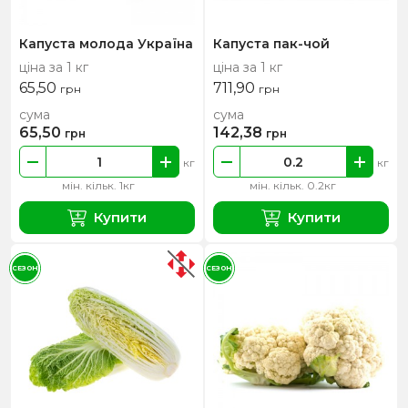
Капуста молода Україна
Капуста пак-чой
ціна за 1 кг
ціна за 1 кг
65,50
711,90
грн
грн
сума
сума
65,50
142,38
грн
грн
кг
кг
мін. кільк. 1кг
мін. кільк. 0.2кг
Купити
Купити
СЕЗОН
СЕЗОН