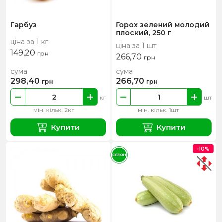
Гарбуз
Горох зелений молодий
плоский, 250 г
ціна за 1 кг
ціна за 1 шт
149,20
грн
266,70
грн
сума
сума
298,40
266,70
грн
грн
кг
шт
мін. кільк. 2кг
мін. кільк. 1шт
Купити
Купити
-10%
СЕЗОН