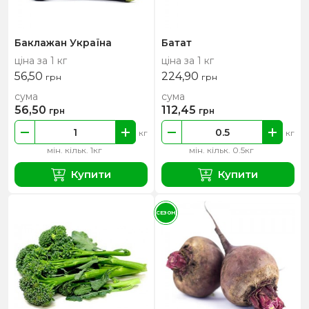
Баклажан Україна
Батат
ціна за 1 кг
ціна за 1 кг
56,50
224,90
грн
грн
сума
сума
56,50
112,45
грн
грн
кг
кг
мін. кільк. 1кг
мін. кільк. 0.5кг
Купити
Купити
СЕЗОН