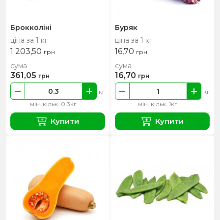
Брокколіні
Буряк
ціна за 1 кг
ціна за 1 кг
1 203,50
16,70
грн
грн
сума
сума
361,05
16,70
грн
грн
кг
кг
мін. кільк. 0.3кг
мін. кільк. 1кг
Купити
Купити