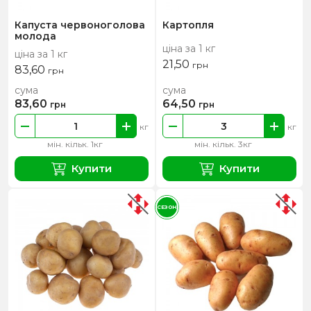
Капуста червоноголова
Картопля
молода
ціна за 1 кг
ціна за 1 кг
21,50
грн
83,60
грн
сума
сума
83,60
64,50
грн
грн
кг
кг
мін. кільк. 1кг
мін. кільк. 3кг
Купити
Купити
СЕЗОН