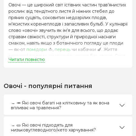
Овочі — це широкий світ їстівних частин трав’янистих
рослин: від тендітного листя й ніжних стебел до
пряних суцвіть, соковитих недозрілих плодів,
м’ясистих коренеплодів і запасливих бульб. У кулінарії
слово «овочі» звучить як ім’я для всього, що додає
стравам свіжості, структури й природної наснаги
смаком, навіть якщо з ботанічного погляду це плоди
— як-от
помідори
🍅
,
перець
чи кабачки
🍆
. Життя
здорової людини неможливо уявити без овочів. Свіжі,
Читати повністю
варені, запечені, смажені, на пару, консервовані — ці
продукти займають велику частину нашого раціону.
Якщо ви плануєте купити овочі для дому чи
Овочі - популярні питання
ресторану — важливо знати їхні особливості,
сезонність і правила зберігання.
→ 🥕 Які овочі багаті на клітковину та як вона
Користь овочів для здоров’я та
впливає на травлення?
раціону
Попри видиме різноманіття, овочі
🥕
об’єднує
→ 🥒 Які овочі підходять для
головне: висока частка води, щедра клітковина,
низьковуглеводного/кето харчування?
вітаміни та мінерали, а ще безліч фітохімічних сполук