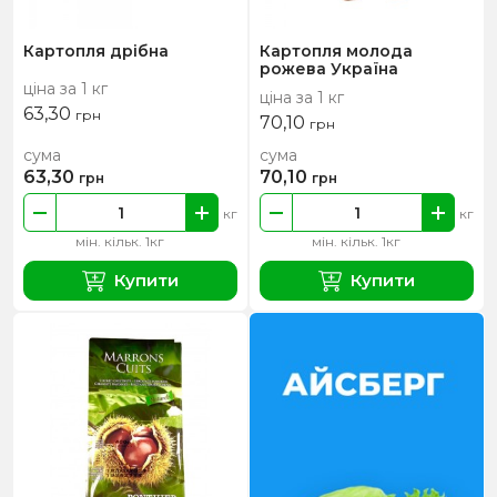
Картопля дрібна
Картопля молода
рожева Україна
ціна за 1 кг
ціна за 1 кг
63,30
грн
70,10
грн
сума
сума
63,30
70,10
грн
грн
кг
кг
мін. кільк. 1кг
мін. кільк. 1кг
Купити
Купити