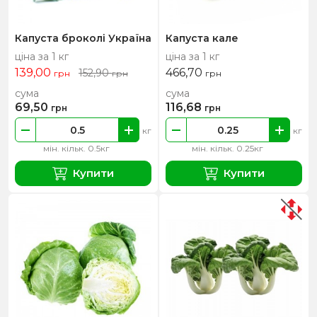
Капуста броколі Україна
Капуста кале
ціна за 1 кг
ціна за 1 кг
139,00
466,70
152,90
грн
грн
грн
сума
сума
69,50
116,68
грн
грн
кг
кг
мін. кільк. 0.5кг
мін. кільк. 0.25кг
Купити
Купити