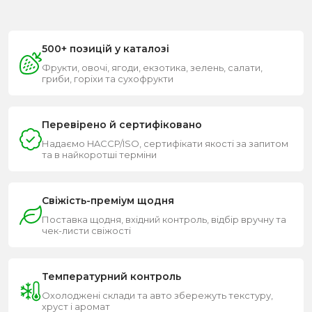
в кукурудзі 🌽,
авокадо
🥑, петрушці та броколі 🥦.
Залізо.
Допомагає транспортувати кисень до
тканин в організмі, відповідає за передачу
500+ позицій у каталозі
нервових імпульсів. Міститься в болгарському
Фрукти, овочі, ягоди, екзотика, зелень, салати,
перці 🫑, шпинаті.
гриби, горіхи та сухофрукти
Кальцій.
Необхідний для міцності кісток,
здоров’я суглобів та зубів. Можна отримати з
капусти кейл, білої квасолі, часнику 🧄.
Перевірено й сертифіковано
Фосфор.
Сприяє нормальній роботі нирок,
допомагає засвоювати вітаміни. Є в броколі,
Надаємо HACCP/ISO, сертифікати якості за запитом
та в найкоротші терміни
бобових, часнику.
Крім того, овочі постачають в організм харчові
волокна, які нормалізують роботу травної системи.
Свіжість-преміум щодня
Вони покращують роботу кишківника, нормалізують
Поставка щодня, вхідний контроль, відбір вручну та
обмін речовин, а також виконують очисну функцію —
чек-листи свіжості
виводять токсини, холестерин.
Овочі в кулінарії: застосування та
Температурний контроль
поради
Охолоджені склади та авто збережуть текстуру,
Овочі активно використовуються в кулінарному
хруст і аромат