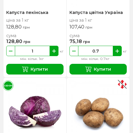
Капуста пекінська
Капуста цвітна Україна
ціна за 1 кг
ціна за 1 кг
128,80
107,40
грн
грн
сума
сума
128,80
75,18
грн
грн
кг
кг
мін. кільк. 1кг
мін. кільк. 0.7кг
Купити
Купити
СЕЗОН