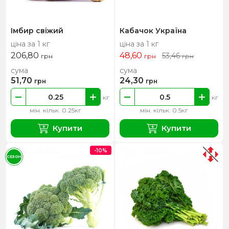
Імбир свіжий
Кабачок Україна
ціна за 1 кг
ціна за 1 кг
206,80
48,60
53,46
грн
грн
грн
сума
сума
51,70
24,30
грн
грн
кг
кг
мін. кільк. 0.25кг
мін. кільк. 0.5кг
Купити
Купити
-10%
СЕЗОН