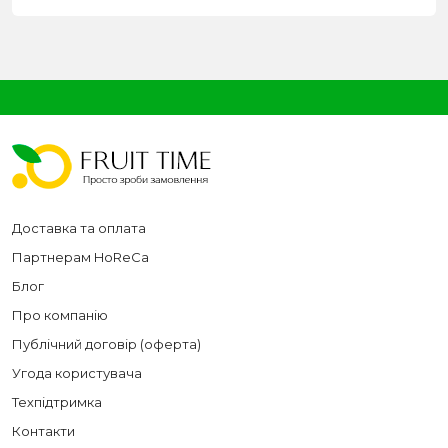
мистецтві. Листові (шпинат, рукола) дарують ніжність і
трав’яну гірчинку, капустяні (броколі, цвітна) —
горіхову щільність і виразний аромат, коренеплоди
(морква
🥕
, буряк) — солодку глибину, бульби
(
картопля
🥔, топінамбур) — затишну ситність,
стеблові (селера, спаржа) — хрумкість і пружність.
Недозрілі плоди гарбузових та пасльонових —
помідор
🍅
, огірок 🥒, кабачок
🍆
— додають
соковитості й кольору.
Що зазвичай готують з овочів
Доставка та оплата
Супи.
Тут зазвичай поєднуються смаки кількох
Партнерам HoReCa
овочів. Однак є й монострави, наприклад,
Блог
цибулевий чи гарбузовий суп.
Пюре.
З картоплі, горошку 🫛, квасолі, буряка,
Про компанію
кабачків — ідеальний гарнір до будь-чого.
Публічний договір (оферта)
Салати
, в яких комбінуються абсолютно різні
Угода користувача
продукти.
Запечені овочі.
Після впливу високої
Техпідтримка
температури їхній смак розкривається по-новому.
Контакти
Овочі на мангалі
— з неповторним ароматом