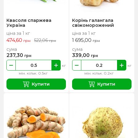
Квасоля спаржева
Корінь галангала
Україна
свіжоморожений
ціна за 1 кг
ціна за 1 кг
474,60
1 695,00
522,06
грн
грн
грн
сума
сума
237,30
339,00
грн
грн
кг
кг
мін. кільк. 0.5кг
мін. кільк. 0.2кг
Купити
Купити