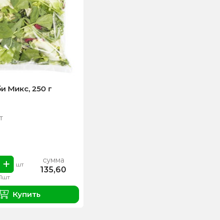
и Микс, 250 г
т
сумма
шт
135,60
 1шт
Купить