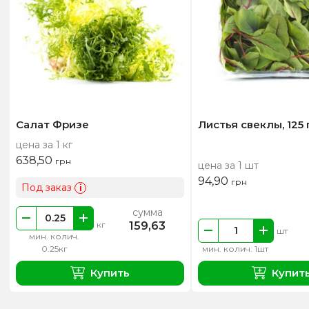
Салат Фризе
Листья свеклы, 125 
цена за 1 кг
638,50
грн
цена за 1 шт
94,90
грн
Под заказ
i
сумма
159,63
кг
шт
мин. колич.
0.25кг
мин. колич. 1шт
Купить
Купит