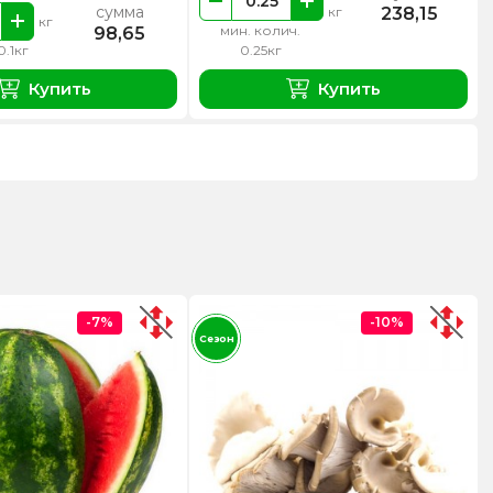
сумма
238,15
кг
кг
мин. колич.
98,65
0.1кг
0.25кг
Купить
Купить
-7%
-10%
Сезон