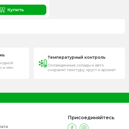
Купить
нь
Температурный контроль
входной
Охлажденные склады и авто
 и чек-
сохранят текстуру, хруст и аромат
Присоединяйтесь
лата