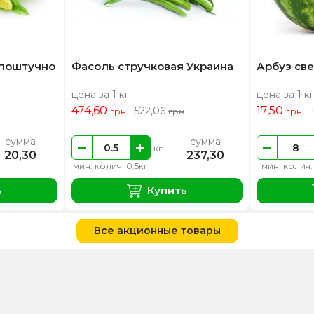
 поштучно
Фасоль стручковая Украина
Арбуз св
цена за 1 кг
цена за 1 кг
474,60
17,50
522,06
грн
грн
грн
сумма
сумма
кг
20,30
237,30
мин. колич. 0.5кг
мин. колич.
ь
Купить
Все акционные товары