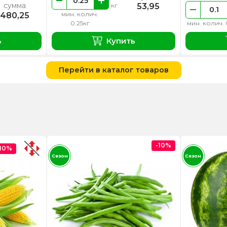
сумма
53,95
кг
мин. колич.
480,25
0.25кг
мин. колич. 
ь
Купить
Перейти в каталог товаров
-10%
-10%
Сезон
Сезон