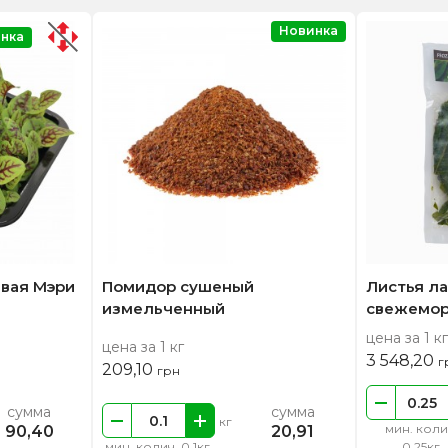
Новинка
нка
вая Мэри
Помидор сушеный
Листья л
измельченный
свежемо
цена за 1 кг
цена за 1 кг
3 548,20
г
209,10
грн
сумма
сумма
кг
мин. коли
90,40
20,91
мин. колич. 0.1кг
0.25кг