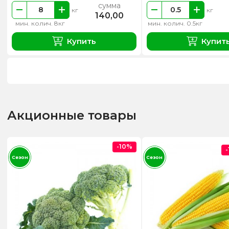
сумма
кг
кг
140,00
мин. колич. 8кг
мин. колич. 0.5кг
Купить
Купит
Акционные товары
-10%
Сезон
Сезон