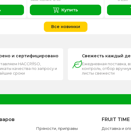
ь
Купить
Все новинки
рено и сертифицировано
Свежесть каждый де
тавляем HACCP/ISO,
Ежедневная поставка, 
каты качества по запросу и
контроль, отбор вручную
чайшие сроки
листы свежести
оваров
FRUIT TIME
Пряности, приправы
Доставка и оп