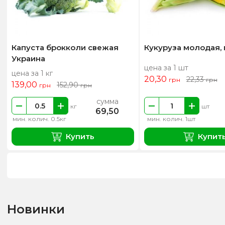
Капуста брокколи свежая
Кукуруза молодая,
Украина
цена за 1 шт
цена за 1 кг
20,30
22,33
грн
грн
139,00
152,90
грн
грн
сумма
кг
шт
69,50
мин. колич. 0.5кг
мин. колич. 1шт
Купить
Купит
Новинки