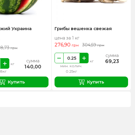
ежий Украина
Грибы вешенка свежая
цена за 1 кг
276,90
304,59
грн
грн
18,73
грн
сумма
сумма
69,23
кг
кг
мин. колич.
140,00
 8кг
0.25кг
Купить
Купить