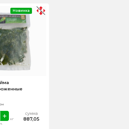
Новинка
айма
роженные
рн
сумма
887,05
кг
ч.