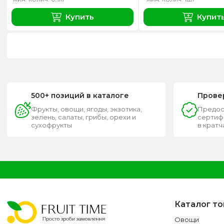
Купить
Купит
500+ позиций в каталоге
Прове
Фрукты, овощи, ягоды, экзотика,
Предос
зелень, салаты, грибы, орехи и
сертифи
сухофрукты
в крат
Каталог т
Овощи