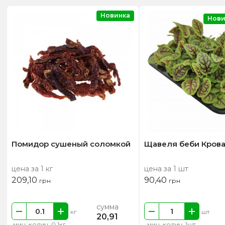
Новинка
Нови
Помидор сушеный соломкой
Щавеля беби Крова
цена за 1 кг
цена за 1 шт
209,10
90,40
грн
грн
сумма
кг
шт
20,91
мин. колич. 0.1кг
мин. колич. 1шт