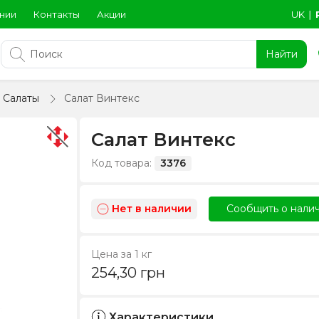
нии
Контакты
Акции
UK
∣
Найти
Салаты
Салат Винтекс
Салат Винтекс
Код товара:
3376
Нет в наличии
Сообщить о нали
Цена за 1 кг
254,30
грн
Характеристики