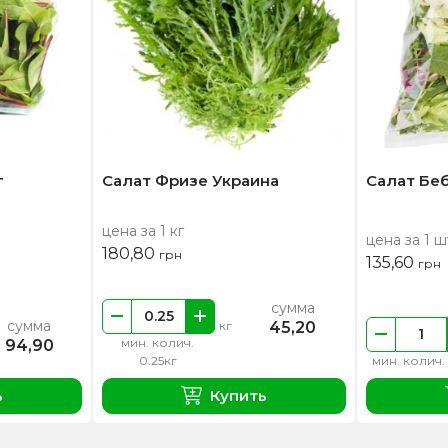
г
Салат Фризе Украина
Салат Беб
цена за 1 кг
цена за 1 ш
180,80
грн
135,60
грн
сумма
сумма
45,20
кг
мин. колич.
94,90
0.25кг
мин. колич.
ь
Купить