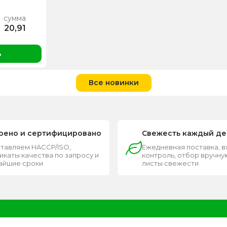
сумма
20,91
ь
Все новинки
рено и сертифицировано
Свежесть каждый де
тавляем HACCP/ISO,
Ежедневная поставка, 
каты качества по запросу и
контроль, отбор вручную
чайшие сроки
листы свежести