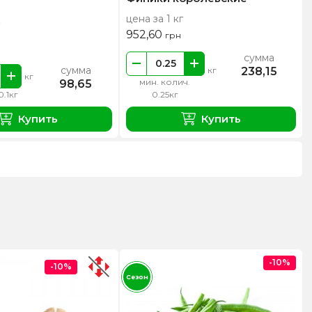
цена за 1 кг
952,60
грн
сумма
сумма
238,15
кг
кг
мин. колич.
98,65
0.1кг
0.25кг
Купить
Купить
-10%
-10%
Сезон