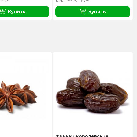
0.5кг
мин. колич. 0.5кг
Купить
Купить
Финики королевские