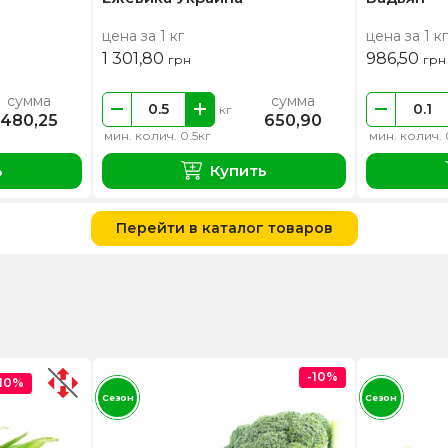
цена за 1 кг
цена за 1 кг
1 301,80
986,50
грн
грн
сумма
сумма
кг
480,25
650,90
мин. колич. 0.5кг
мин. колич. 
ь
Купить
Перейти в каталог товаров
-10%
-10%
Сезон
Сезон