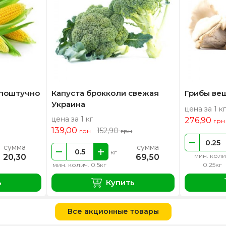
 поштучно
Капуста брокколи свежая
Грибы ве
Украина
цена за 1 кг
цена за 1 кг
276,90
грн
139,00
152,90
грн
грн
сумма
сумма
кг
мин. коли
20,30
69,50
мин. колич. 0.5кг
0.25кг
ь
Купить
Все акционные товары