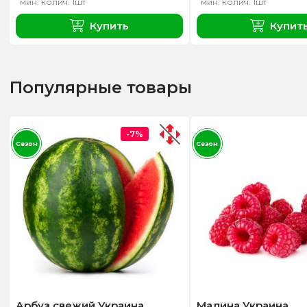
мин. колич. 1шт
мин. колич. 1шт
Купить
Купит
Популярные товары
-7%
Сезон
Сезон
Арбуз свежий Украина
Малина Украина