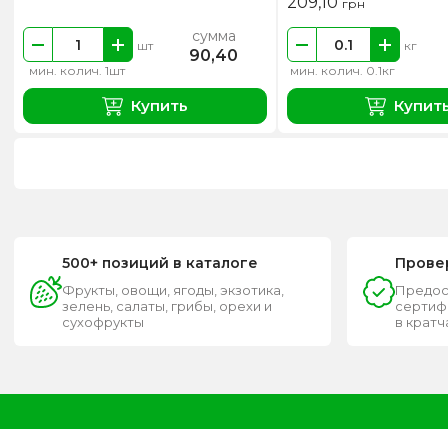
209,10
грн
сумма
шт
кг
90,40
мин. колич. 1шт
мин. колич. 0.1кг
Купить
Купит
500+ позиций в каталоге
Прове
Фрукты, овощи, ягоды, экзотика,
Предос
зелень, салаты, грибы, орехи и
сертифи
сухофрукты
в крат