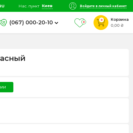
Киев
RU
Нас. пункт
Войдите в личный кабинет
Корзина
0
(067) 000-20-10
0
0,00 ₴
расный
чии