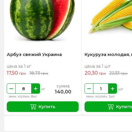
Арбуз свежий Украина
Кукуруза молодая,
цена за 1 кг
цена за 1 шт
17,50
20,30
18,73
22,33
грн
грн
грн
грн
сумма
кг
шт
140,00
мин. колич. 8кг
мин. колич. 1шт
Купить
Купит