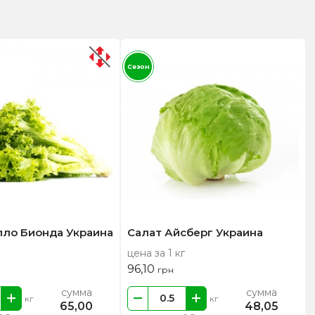
Сезон
лло Бионда Украина
Салат Айсберг Украина
цена за 1 кг
96,10
грн
сумма
сумма
кг
кг
65,00
48,05