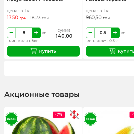
цена за 1 кг
цена за 1 кг
17,50
960,50
18,73
грн
грн
грн
сумма
кг
кг
140,00
мин. колич. 8кг
мин. колич. 0.5кг
Купить
Купит
Акционные товары
-7%
Сезон
Сезон