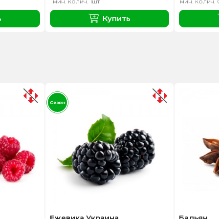
мин. колич. 1шт
мин. колич. 
ь
Купить
Сезон
Ежевика Украина
Бадьян