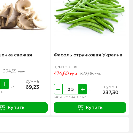
шенка свежая
Фасоль стручковая Украина
цена за 1 кг
304,59
грн
474,60
522,06
грн
грн
сумма
сумма
69,23
кг
кг
ч.
237,30
мин. колич. 0.5кг
Купить
Купить