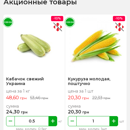
Акционные товары
-10%
-10%
СЕЗОН
СЕЗОН
Кабачок свежий
Кукуруза молодая,
Украина
поштучно
цена за 1 кг
цена за 1 шт
48,60
20,30
53,46
22,33
грн
грн
грн
грн
сумма
сумма
24,30
20,30
грн
грн
кг
шт
мин. колич. 0.5кг
мин. колич. 1шт