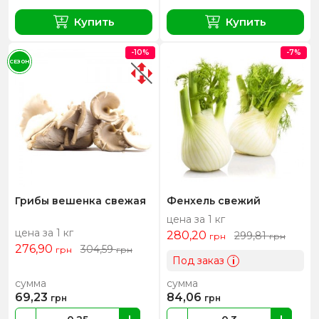
Купить
Купить
-10%
-7%
СЕЗОН
Грибы вешенка свежая
Фенхель свежий
цена за 1 кг
цена за 1 кг
280,20
299,81
грн
грн
276,90
304,59
грн
грн
Под заказ
i
сумма
сумма
69,23
84,06
грн
грн