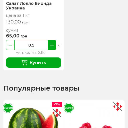
Салат Лолло Бионда
Украина
цена за 1 кг
130,00
грн
сумма
65,00
грн
кг
мин. колич. 0.5кг
Купить
Популярные товары
-7%
СЕЗОН
СЕЗОН