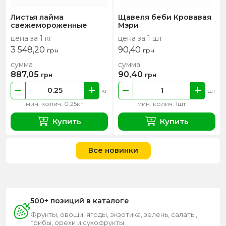
Листья лайма
Щавеля беби Кровавая
свежемороженные
Мэри
цена за 1 кг
цена за 1 шт
3 548,20
90,40
грн
грн
сумма
сумма
887,05
90,40
грн
грн
кг
шт
мин. колич. 0.25кг
мин. колич. 1шт
Купить
Купить
Все новинки
500+ позиций в каталоге
Фрукты, овощи, ягоды, экзотика, зелень, салаты,
грибы, орехи и сухофрукты