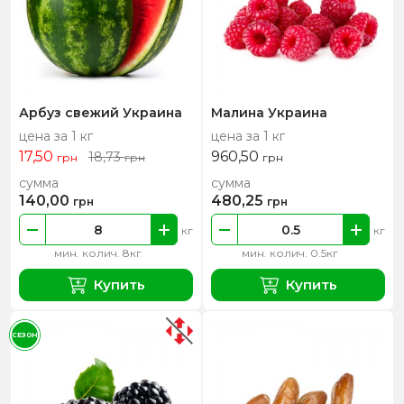
Арбуз свежий Украина
Малина Украина
цена за 1 кг
цена за 1 кг
17,50
960,50
18,73
грн
грн
грн
сумма
сумма
140,00
480,25
грн
грн
кг
кг
мин. колич. 8кг
мин. колич. 0.5кг
Купить
Купить
СЕЗОН