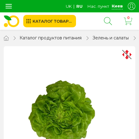
Киев
UK
∣
RU
Нас. пункт
0
КАТАЛОГ ТОВАРОВ
Каталог продуктов питания
Зелень и салаты